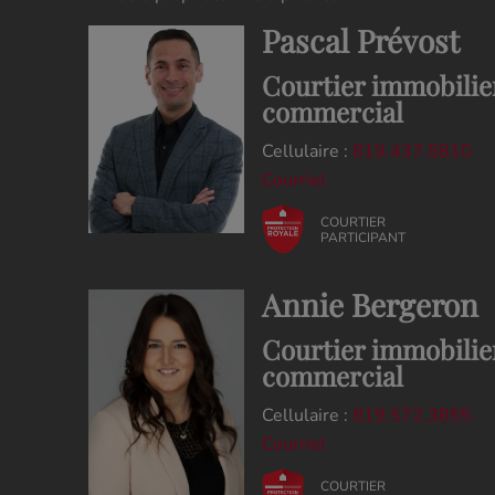
Pascal Prévost
Courtier immobilier
commercial
Cellulaire :
819.437.5810
Courriel
COURTIER
PARTICIPANT
Annie Bergeron
Courtier immobilier
commercial
Cellulaire :
819.572.3855
Courriel
COURTIER