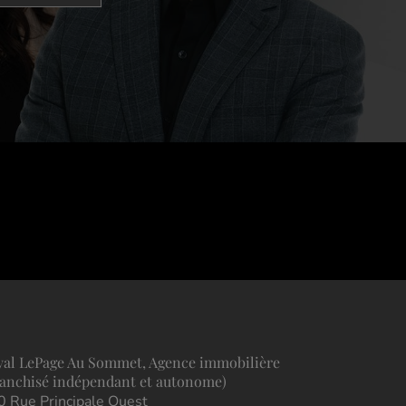
yal LePage Au Sommet, Agence immobilière
ranchisé indépendant et autonome)
0 Rue Principale Ouest