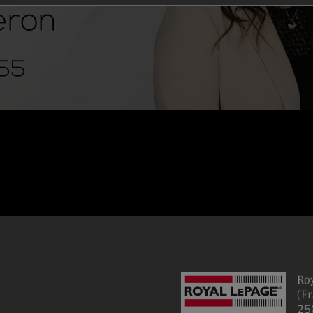
Ro
(F
25