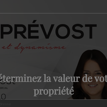
terminez la valeur de vo
propriété