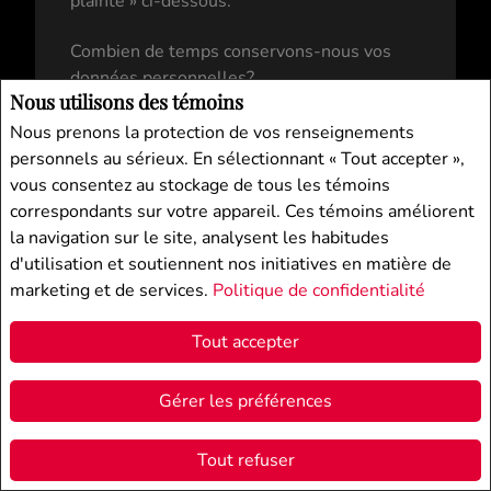
plainte » ci-dessous.
Combien de temps conservons-nous vos
données personnelles?
Nous utilisons des témoins
La durée de conservation de vos données
personnelles est déterminée par un certain
Nous prenons la protection de vos renseignements
nombre de facteurs, notamment le motif
personnels au sérieux. En sélectionnant « Tout accepter »,
d’utilisation de ces données personnelles,
vous consentez au stockage de tous les témoins
la nature de notre relation d’affaires avec
correspondants sur votre appareil. Ces témoins améliorent
vous et nos obligations légales.
la navigation sur le site, analysent les habitudes
Comment apportons-nous des modifications
d'utilisation et soutiennent nos initiatives en matière de
à la présente déclaration de confidentialité?
marketing et de services.
Politique de confidentialité
Si nous décidons de modifier la présente
déclaration de confidentialité, nous
Tout accepter
publierons les changements ici. C’est
pourquoi nous vous invitons à consulter
Gérer les préférences
cette page de temps à autre pour vous
assurer que vous êtes satisfait des
Tout refuser
changements éventuels.